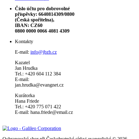
Číslo účtu pro dobrovolné
příspěvky: 6640814309/0800
(Česká spořitelna),
IBAN: CZ60
0800 0000 0066 4081 4309
Kontakty
E-mail:
info@jbzb.cz
Kazatel
Jan Hrudka
Tel.: +420 604 112 384
E-mail:
jan.hrudka@evangnet.cz
Kurátorka
Hana Friede
Tel.: +420 775 071 422
E-mail: hana.friede@email.cz
Ochranovský sbor při Českobratrské církvi evangelické © 2026