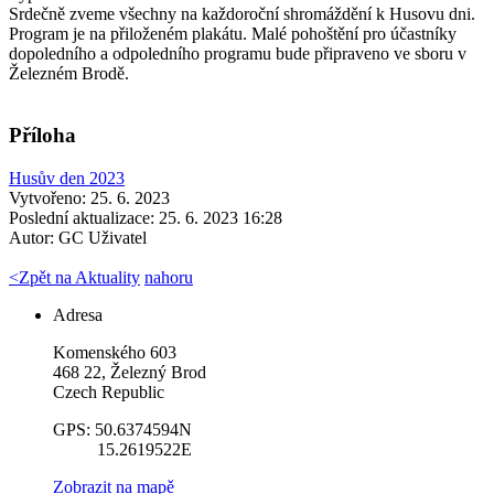
Srdečně zveme všechny na každoroční shromáždění k Husovu dni.
Program je na přiloženém plakátu. Malé pohoštění pro účastníky
dopoledního a odpoledního programu bude připraveno ve sboru v
Železném Brodě.
Příloha
Husův den 2023
Vytvořeno: 25. 6. 2023
Poslední aktualizace: 25. 6. 2023 16:28
Autor:
GC Uživatel
<
Zpět na Aktuality
nahoru
Adresa
Komenského 603
468 22, Železný Brod
Czech Republic
GPS: 50.6374594N
15.2619522E
Zobrazit na mapě