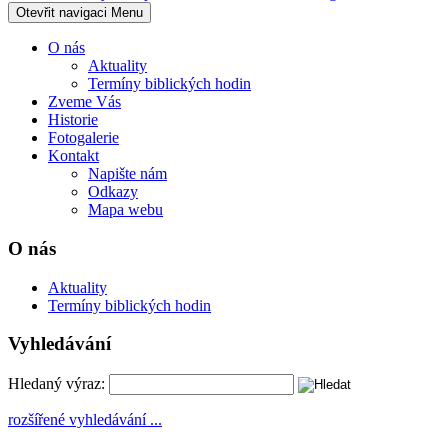
Otevřit navigaci
Menu
O nás
Aktuality
Termíny biblických hodin
Zveme Vás
Historie
Fotogalerie
Kontakt
Napište nám
Odkazy
Mapa webu
O nás
Aktuality
Termíny biblických hodin
Vyhledávání
Hledaný výraz:
rozšířené vyhledávání ...