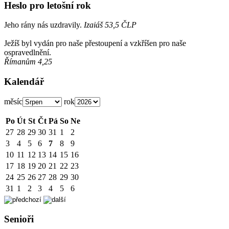
Heslo pro letošní rok
Jeho rány nás uzdravily.
Izaiáš 53,5 ČLP
Ježíš byl vydán pro naše přestoupení a vzkříšen pro naše
ospravedlnění.
Římanům 4,25
Kalendář
měsíc
rok
Po
Út
St
Čt
Pá
So
Ne
27
28
29
30
31
1
2
3
4
5
6
7
8
9
10
11
12
13
14
15
16
17
18
19
20
21
22
23
24
25
26
27
28
29
30
31
1
2
3
4
5
6
Senioři