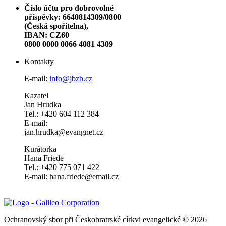
Číslo účtu pro dobrovolné
příspěvky: 6640814309/0800
(Česká spořitelna),
IBAN: CZ60
0800 0000 0066 4081 4309
Kontakty
E-mail:
info@jbzb.cz
Kazatel
Jan Hrudka
Tel.: +420 604 112 384
E-mail:
jan.hrudka@evangnet.cz
Kurátorka
Hana Friede
Tel.: +420 775 071 422
E-mail: hana.friede@email.cz
Ochranovský sbor při Českobratrské církvi evangelické © 2026