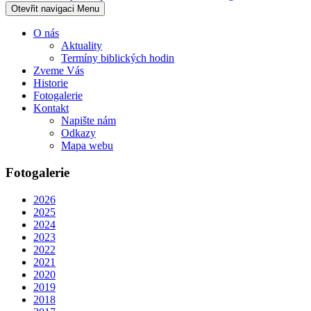
Otevřit navigaci
Menu
O nás
Aktuality
Termíny biblických hodin
Zveme Vás
Historie
Fotogalerie
Kontakt
Napište nám
Odkazy
Mapa webu
Fotogalerie
2026
2025
2024
2023
2022
2021
2020
2019
2018