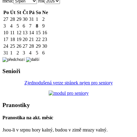
měsíc
rok
Po
Út
St
Čt
Pá
So
Ne
27
28
29
30
31
1
2
3
4
5
6
7
8
9
10
11
12
13
14
15
16
17
18
19
20
21
22
23
24
25
26
27
28
29
30
31
1
2
3
4
5
6
Senioři
Zjednodušená verze stránek nejen pro seniory
Pranostiky
Pranostika na akt. měsíc
Jsou-li v srpnu hory kalný, budou v zimě mrazy valný.