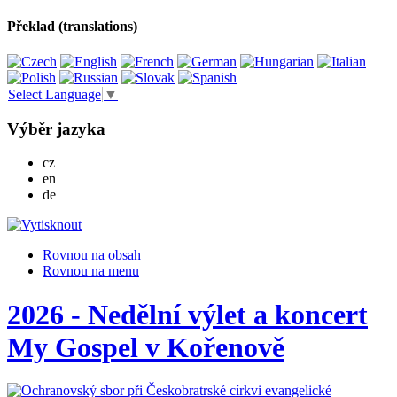
Překlad (translations)
Select Language
▼
Výběr jazyka
Česky
cz
English
en
Deutsch
de
Rovnou na obsah
Rovnou na menu
2026 - Nedělní výlet a koncert
My Gospel v Kořenově