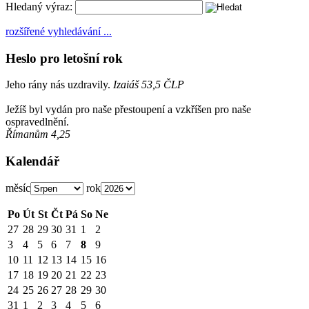
Hledaný výraz:
rozšířené vyhledávání ...
Heslo pro letošní rok
Jeho rány nás uzdravily.
Izaiáš 53,5 ČLP
Ježíš byl vydán pro naše přestoupení a vzkříšen pro naše
ospravedlnění.
Římanům 4,25
Kalendář
měsíc
rok
Po
Út
St
Čt
Pá
So
Ne
27
28
29
30
31
1
2
3
4
5
6
7
8
9
10
11
12
13
14
15
16
17
18
19
20
21
22
23
24
25
26
27
28
29
30
31
1
2
3
4
5
6