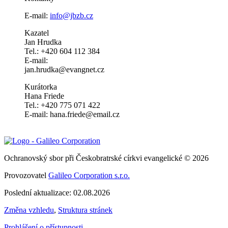
E-mail:
info@jbzb.cz
Kazatel
Jan Hrudka
Tel.: +420 604 112 384
E-mail:
jan.hrudka@evangnet.cz
Kurátorka
Hana Friede
Tel.: +420 775 071 422
E-mail: hana.friede@email.cz
Ochranovský sbor při Českobratrské církvi evangelické © 2026
Provozovatel
Galileo Corporation s.r.o.
Poslední aktualizace: 02.08.2026
Změna vzhledu
,
Struktura stránek
Prohlášení o přístupnosti