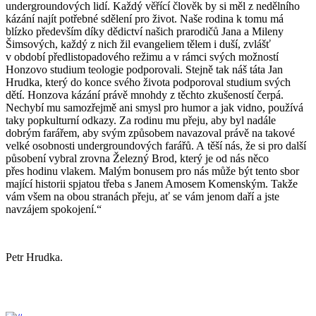
undergroundových lidí. Každý věřící člověk by si měl z nedělního
kázání najít potřebné sdělení pro život. Naše rodina k tomu má
blízko především díky dědictví našich prarodičů Jana a Mileny
Šimsových, každý z nich žil evangeliem tělem i duší, zvlášť
v období předlistopadového režimu a v rámci svých možností
Honzovo studium teologie podporovali. Stejně tak náš táta Jan
Hrudka, který do konce svého života podporoval studium svých
dětí. Honzova kázání právě mnohdy z těchto zkušeností čerpá.
Nechybí mu samozřejmě ani smysl pro humor a jak vidno, používá
taky popkulturní odkazy. Za rodinu mu přeju, aby byl nadále
dobrým farářem, aby svým způsobem navazoval právě na takové
velké osobnosti undergroundových farářů. A těší nás, že si pro další
působení vybral zrovna Železný Brod, který je od nás něco
přes hodinu vlakem. Malým bonusem pro nás může být tento sbor
mající historii spjatou třeba s Janem Amosem Komenským. Takže
vám všem na obou stranách přeju, ať se vám jenom daří a jste
navzájem spokojení.“
Petr Hrudka.