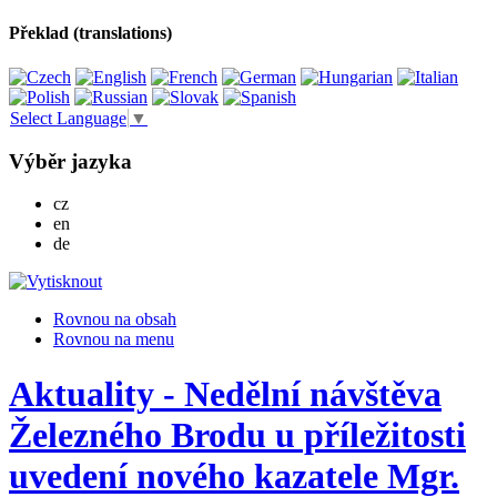
Překlad (translations)
Select Language
▼
Výběr jazyka
Česky
cz
English
en
Deutsch
de
Rovnou na obsah
Rovnou na menu
Aktuality - Nedělní návštěva
Železného Brodu u příležitosti
uvedení nového kazatele Mgr.