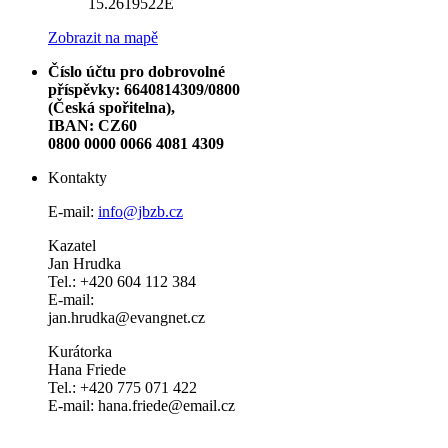
15.2619522E
Zobrazit na mapě
Číslo účtu pro dobrovolné
příspěvky: 6640814309/0800
(Česká spořitelna),
IBAN: CZ60
0800 0000 0066 4081 4309
Kontakty
E-mail:
info@jbzb.cz
Kazatel
Jan Hrudka
Tel.: +420 604 112 384
E-mail:
jan.hrudka@evangnet.cz
Kurátorka
Hana Friede
Tel.: +420 775 071 422
E-mail: hana.friede@email.cz