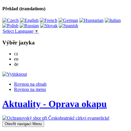
Překlad (translations)
Select Language
▼
Výběr jazyka
Česky
cz
English
en
Deutsch
de
Rovnou na obsah
Rovnou na menu
Aktuality - Oprava okapu
Otevřit navigaci
Menu