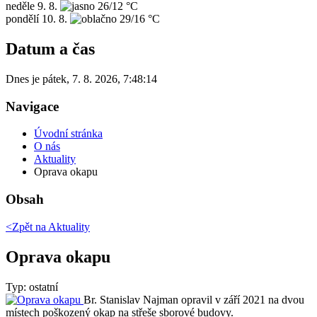
neděle
9. 8.
26/12 °C
pondělí
10. 8.
29/16 °C
Datum a čas
Dnes je
pátek
,
7. 8. 2026
,
7:48:14
Navigace
Úvodní stránka
O nás
Aktuality
Oprava okapu
Obsah
<Zpět na
Aktuality
Oprava okapu
Typ: ostatní
Br. Stanislav Najman opravil v září 2021 na dvou
místech poškozený okap na střeše sborové budovy.