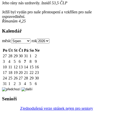
Jeho rány nás uzdravily.
Izaiáš 53,5 ČLP
Ježíš byl vydán pro naše přestoupení a vzkříšen pro naše
ospravedlnění.
Římanům 4,25
Kalendář
měsíc
rok
Po
Út
St
Čt
Pá
So
Ne
27
28
29
30
31
1
2
3
4
5
6
7
8
9
10
11
12
13
14
15
16
17
18
19
20
21
22
23
24
25
26
27
28
29
30
31
1
2
3
4
5
6
Senioři
Zjednodušená verze stránek nejen pro seniory